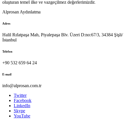
oluşturan temel ilke ve vazgeçilmez değerlerimizdir.
Alprosan Aydınlatma
Adres
Halil Rıfatpaşa Mah, Piyalepaşa Blv. Üzeri D:no:67/3, 34384 Şişli/
İstanbul
Telefon
+90 532 659 64 24
E-mail
info@alprosan.com.tr
Twitter
Facebook
LinkedIn
Skype
YouTube