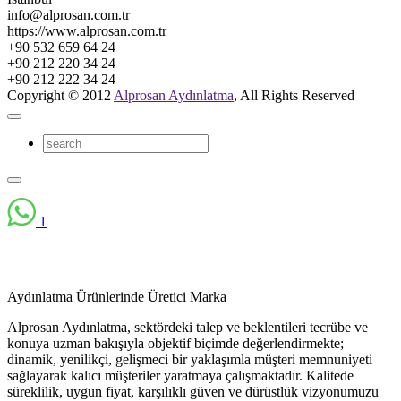
info@alprosan.com.tr
https://www.alprosan.com.tr
+90 532 659 64 24
+90 212 220 34 24
+90 212 222 34 24
Copyright © 2012
Alprosan Aydınlatma
, All Rights Reserved
1
Aydınlatma Ürünlerinde Üretici Marka
Alprosan Aydınlatma, sektördeki talep ve beklentileri tecrübe ve
konuya uzman bakışıyla objektif biçimde değerlendirmekte;
dinamik, yenilikçi, gelişmeci bir yaklaşımla müşteri memnuniyeti
sağlayarak kalıcı müşteriler yaratmaya çalışmaktadır. Kalitede
süreklilik, uygun fiyat, karşılıklı güven ve dürüstlük vizyonumuzu