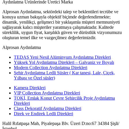
Aydınlatma Ürünlerinde Üretici Marka
Alprosan Aydınlatma, sektördeki talep ve beklentileri tecrübe ve
konuya uzman bakışıyla objektif biçimde değerlendirmekte;
dinamik, yenilikçi, gelişmeci bir yaklaşımla müşteri memnuniyeti
sağlayarak kalıcı müşteriler yaratmaya çalışmaktadır. Kalitede
süreklilik, uygun fiyat, karşılıklı güven ve dürüstlük vizyonumuzu
oluşturan temel ilke ve vazgeçilmez değerlerimizdir.
Alprosan Aydınlatma
TEDAŞ Yeni Nesil Alüminyum Aydınlatma Direkleri
Yüksek Yol Aydınlatma Direkleri – Galvaniz ve Boyalı
Modern Collection Aydınlatma Direkleri
Şehir Aydınlatma Ledli Süsler ( Kar tanesi, Lale, Çiçek,
Yılbaşı ve Özel süsler)
Kamera Direkleri
VIP Collection Aydınlatma Direkleri
TOKİ, Emlak Konut Çevre Şehircilik Proje Aydınlatma
Direkleri
Class Dekoratif Aydınlatma Direkleri
Direk ve Endirek Ledli Direkleri
Halil Rıfatpaşa Mah, Piyalepaşa Blv. Üzeri D:no:67 34384 Şişli/
İstanbul